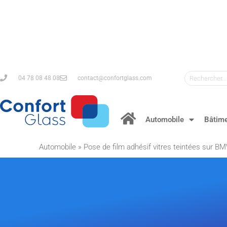
04 78 08 48 08
contact@confortglass.com
Automobile
Bâtim
Automobile
»
Pose de film adhésif vitres teintées sur B