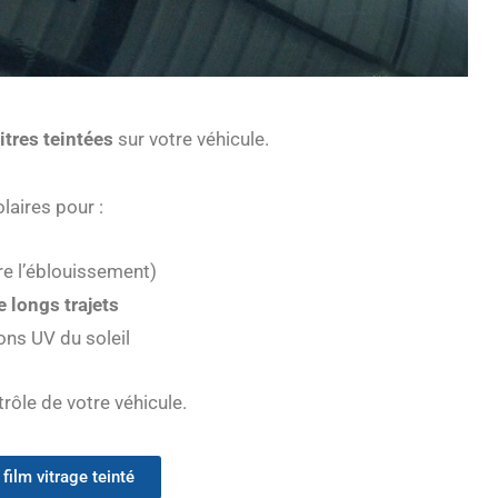
tres teintées
sur votre véhicule.
laires pour :
e l’éblouissement)
e longs trajets
ons UV du soleil
trôle de votre véhicule.
film vitrage teinté