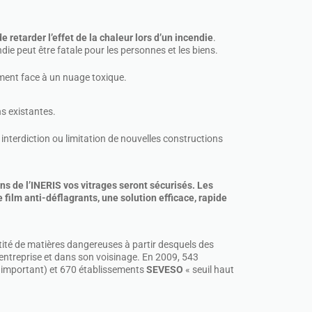
de retarder l’effet de la chaleur lors d’un incendie
.
ie peut être fatale pour les personnes et les biens.
ement face à un nuage toxique.
s existantes.
interdiction ou limitation de nouvelles constructions
ns de l’INERIS vos vitrages seront sécurisés. Les
 film anti-déflagrants, une solution efficace, rapide
tité de matières dangereuses à partir desquels des
entreprise et dans son voisinage. En 2009, 543
e important) et 670 établissements
SEVESO
« seuil haut