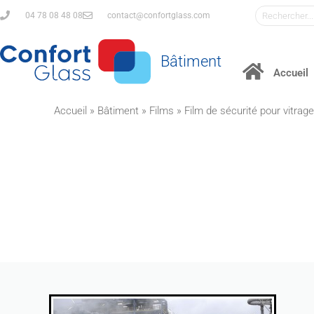
04 78 08 48 08
contact@confortglass.com
Bâtiment
Accueil
Accueil
»
Bâtiment
»
Films
»
Film de sécurité pour vitrage
Les plans de 