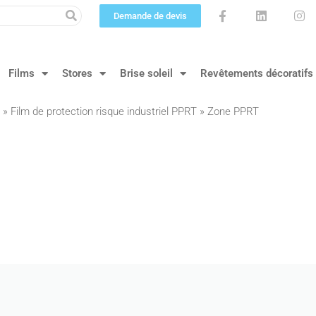
Demande de devis
Films
Stores
Brise soleil
Revêtements décoratifs
»
Film de protection risque industriel PPRT
»
Zone PPRT
prévention des risques technologiques (PPRT). Zone PPRT.