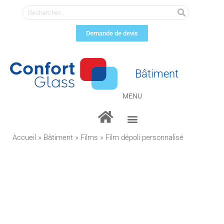
Demande de devis
Bâtiment
MENU
Brise soleil
Revêtements décoratifs
Laque de protection solaire
Voile d’ombrage
Accueil
»
Bâtiment
»
Films
»
Film dépoli personnalisé