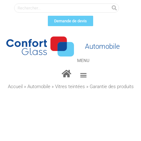
Demande de devis
Automobile
MENU
Vitres teintées
Vitres sécurisées
Protection de carrosserie
Accueil
»
Automobile
»
Vitres teintées
»
Garantie des produits